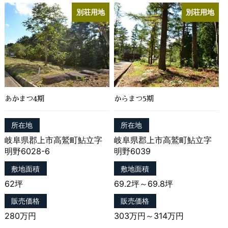
（2）合併その他の事由による事業の承継に伴って
別荘用地
別荘用地
個人情報が提供される場合
（3）個人情報を特定の者との間で共同して利用す
る場合であって，その旨並びに共同して利用される個
人情報の項目，共同して利用する者の範囲，利用する
者の利用目的および当該個人情報の管理について責任
を有する者の氏名または名称について，あらかじめ本
人に通知し，または本人が容易に知り得る状態に置い
ているとき
あかまつ4期
からまつ5期
第５条（個人情報の開示）
所在地
所在地
岐阜県郡上市高鷲町鮎立字
岐阜県郡上市高鷲町鮎立字
当社は，本人から個人情報の開示を求められたとき
明野6028-6
明野6039
は，本人に対し，遅滞なくこれを開示します。ただ
敷地面積
敷地面積
し，開示することにより次のいずれかに該当する場合
は，その全部または一部を開示しないこともあり，開
62坪
69.2坪～69.8坪
示しない決定をした場合には，その旨を遅滞なく通知
販売価格
販売価格
します。なお，個人情報の開示に際しては，１件あた
り１，０００円の手数料を申し受けます。
280万円
303万円～314万円
（1）本人または第三者の生命，身体，財産その他の