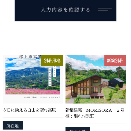
名，生年月日，住所，電話番号，連絡先その他の記述
等により特定の個人を識別できる情報を指します。
プライバシー情報のうち「履歴情報および特性情報」
とは，上記に定める「個人情報」以外のものをいい，
ご利用いただいたサービスやご購入いただいた商品，
ご覧になったページや広告の履歴，ユーザーが検索さ
れた検索キーワード，ご利用日時，ご利用の方法，ご
利用環境，郵便番号や性別，職業，年齢，ユーザーの
IPアドレス，クッキー情報，位置情報，端末の個体識
別荘用地
新築別荘
別情報などを指します。
第２条（プライバシー情報の収集方法）
当社は，ユーザーが利用登録をする際に氏名，生年月
日，住所，電話番号，メールアドレス，銀行口座番
号，クレジットカード番号，運転免許証番号などの個
人情報をお尋ねすることがあります。また，ユーザー
夕日に映える白山を望む高原
新築建売 MORISORA ２号
と提携先などとの間でなされたユーザーの個人情報を
棟：離れ付別荘
含む取引記録や，決済に関する情報を当社の提携先
所在地
（情報提供元，広告主，広告配信先などを含みます。