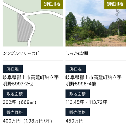
がある場合であって，本人の同意を得ることが困難で
別荘用地
別荘用地
あるとき
（3）公衆衛生の向上または児童の健全な育成の推進
のために特に必要がある場合であって，本人の同意を
得ることが困難であるとき
（4）国の機関もしくは地方公共団体またはその委託
を受けた者が法令の定める事務を遂行することに対し
て協力する必要がある場合であって，本人の同意を得
ることにより当該事務の遂行に支障を及ぼすおそれが
シンボルツリーの丘
しらかば2期
あるとき
（5）予め次の事項を告知あるいは公表をしている場
所在地
所在地
合
岐阜県郡上市高鷲町鮎立字
岐阜県郡上市高鷲町鮎立字
利用目的に第三者への提供を含むこと
明野5997-2他
明野5996-4他
第三者に提供されるデータの項目
第三者への提供の手段または方法
敷地面積
敷地面積
本人の求めに応じて個人情報の第三者への提供を停止
202坪（669㎡）
113.45坪・113.72坪
すること
前項の定めにかかわらず，次に掲げる場合は第三者に
販売価格
販売価格
は該当しないものとします。
400万円（1.98万円/坪）
450万円
（1）当社が利用目的の達成に必要な範囲内におい
て個人情報の取扱いの全部または一部を委託する場合