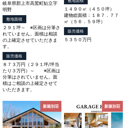
敷地面積
岐阜県郡上市高鷲町鮎立字
以下，｢提携先｣といいます。）などから収集すること
１４９０㎡（４５０坪）
明野
があります。
建物総面積：１８７．７７
当社は，ユーザーについて，利用したサービスやソフ
敷地面積
㎡（５６．５９坪）
トウエア，購入した商品，閲覧したページや広告の履
２９１坪～ ※区画は分筆さ
歴，検索した検索キーワード，利用日時，利用方法，
販売価格
れていません。面積は相談
利用環境（携帯端末を通じてご利用の場合の当該端末
５３５０万円
の上確定させていただきま
の通信状態，利用に際しての各種設定情報なども含み
す。
ます），IPアドレス，クッキー情報，位置情報，端末
の個体識別情報などの履歴情報および特性情報を，ユ
販売価格
ーザーが当社や提携先のサービスを利用しまたはペー
８７３万円（２９１坪/坪当
ジを閲覧する際に収集します。
たり３万円）～ ※区画は
分筆はされていません。面
第３条（個人情報を収集・利用する目的）
積はご相談の上確定させて
いただきます。
当社が個人情報を収集・利用する目的は，以下のとお
りです。
新築別荘
新築別荘
（1）ユーザーに自分の登録情報の閲覧や修正，利用
状況の閲覧を行っていただくために，氏名，住所，連
絡先，支払方法などの登録情報，利用されたサービス
や購入された商品，およびそれらの代金などに関する