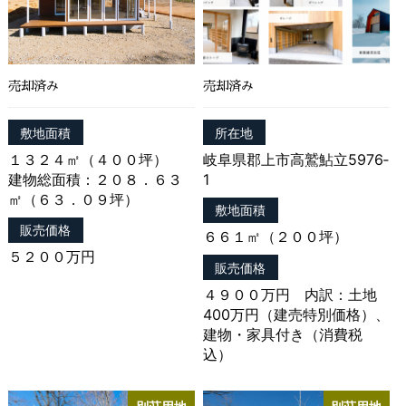
情報を表示する目的
（2）ユーザーにお知らせや連絡をするためにメール
アドレスを利用する場合やユーザーに商品を送付した
り必要に応じて連絡したりするため，氏名や住所など
売却済み
売却済み
の連絡先情報を利用する目的
（3）ユーザーの本人確認を行うために，氏名，生年
月日，住所，電話番号，銀行口座番号，クレジットカ
敷地面積
所在地
ード番号，運転免許証番号，配達証明付き郵便の到達
１３２４㎡（４００坪）
岐阜県郡上市高鷲鮎立5976‐
結果などの情報を利用する目的
建物総面積：２０８．６３
1
（4）ユーザーに代金を請求するために，購入された
㎡（６３．０９坪）
敷地面積
商品名や数量，利用されたサービスの種類や期間，回
販売価格
数，請求金額，氏名，住所，銀行口座番号やクレジッ
６６１㎡（２００坪）
トカード番号などの支払に関する情報などを利用する
５２００万円
販売価格
目的
（5）ユーザーが簡便にデータを入力できるようにす
４９００万円 内訳：土地
るために，当社に登録されている情報を入力画面に表
400万円（建売特別価格）、
示させたり，ユーザーのご指示に基づいて他のサービ
建物・家具付き（消費税
スなど（提携先が提供するものも含みます）に転送し
込）
たりする目的
（6）代金の支払を遅滞したり第三者に損害を発生さ