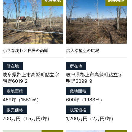
別荘用地
別荘用地
せたりするなど，本サービスの利用規約に違反したユ
ーザーや，不正・不当な目的でサービスを利用しよう
とするユーザーの利用をお断りするために，利用態
様，氏名や住所など個人を特定するための情報を利用
する目的
（7）ユーザーからのお問合せに対応するために，お
問合せ内容や代金の請求に関する情報など当社がユー
ザーに対してサービスを提供するにあたって必要とな
小さな流れと白樺の高原
広大な星空の広場
る情報や，ユーザーのサービス利用状況，連絡先情報
などを利用する目的
所在地
所在地
（8）上記の利用目的に付随する目的
岐阜県郡上市高鷲町鮎立字
岐阜県郡上市高鷲町鮎立字
明野6019-2
明野6099-9
第４条（個人情報の第三者提供）
敷地面積
敷地面積
当社は，次に掲げる場合を除いて，あらかじめユーザ
469坪（1552㎡）
600坪（1983㎡）
ーの同意を得ることなく，第三者に個人情報を提供す
ることはありません。ただし，個人情報保護法その他
販売価格
販売価格
の法令で認められる場合を除きます。
700万円（1.5万円/坪）
1,200万円（2万円/坪）
（1）法令に基づく場合
（2）人の生命，身体または財産の保護のために必要