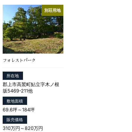
権利利益を害するおそれがある場合
別荘用地
（2）当社の業務の適正な実施に著しい支障を及ぼす
おそれがある場合
（3）その他法令に違反することとなる場合
前項の定めにかかわらず，履歴情報および特性情報な
どの個人情報以外の情報については，原則として開示
いたしません。
第６条（個人情報の訂正および削除）
フォレストパーク
ユーザーは，当社の保有する自己の個人情報が誤った
所在地
情報である場合には，当社が定める手続きにより，当
郡上市高鷲町鮎立字木ノ根
社に対して個人情報の訂正または削除を請求すること
坂5469-211他
ができます。
当社は，ユーザーから前項の請求を受けてその請求に
敷地面積
応じる必要があると判断した場合には，遅滞なく，当
69.6坪～184坪
該個人情報の訂正または削除を行い，これをユーザー
に通知します。
販売価格
310万円～820万円
第７条（個人情報の利用停止等）