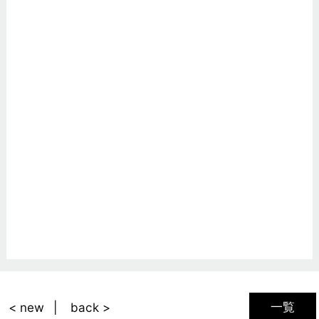
一覧
< new
back >