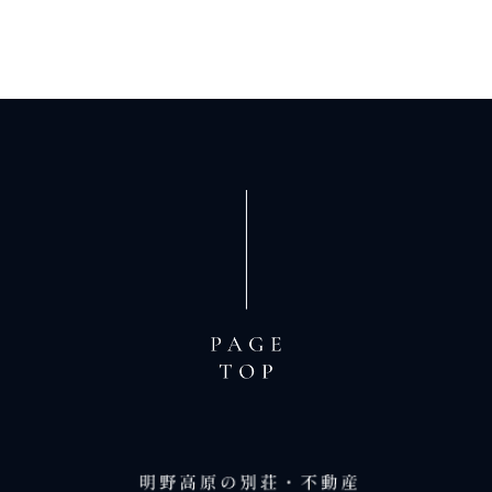
当社は，本人から，個人情報が，利用目的の範囲を超
えて取り扱われているという理由，または不正の手段
により取得されたものであるという理由により，その
利用の停止または消去（以下，「利用停止等」といい
ます。）を求められた場合には，遅滞なく必要な調査
を行い，その結果に基づき，個人情報の利用停止等を
行い，その旨本人に通知します。ただし，個人情報の
利用停止等に多額の費用を有する場合その他利用停止
等を行うことが困難な場合であって，本人の権利利益
を保護するために必要なこれに代わるべき措置をとれ
る場合は，この代替策を講じます。
第８条（プライバシーポリシーの変更）
本ポリシーの内容は，ユーザーに通知することなく，
変更することができるものとします。
当社が別途定める場合を除いて，変更後のプライバシ
ーポリシーは，本ウェブサイトに掲載したときから効