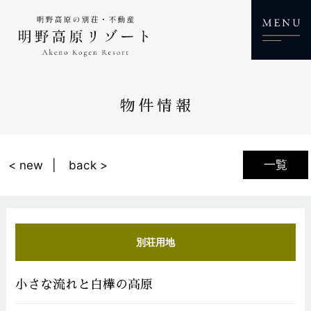
物件情報
一覧
< new
back >
別荘用地
小さな流れと白樺の高原