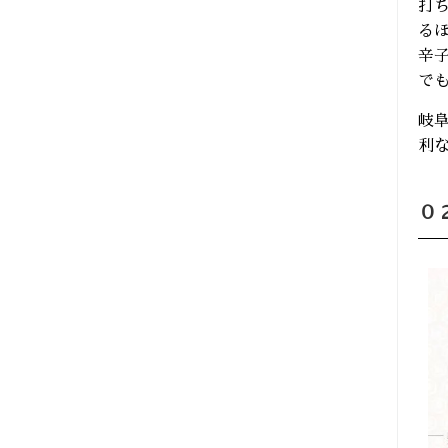
打
る
辛
で
岐
利
０