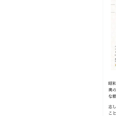
昭
奥
な
志
こ