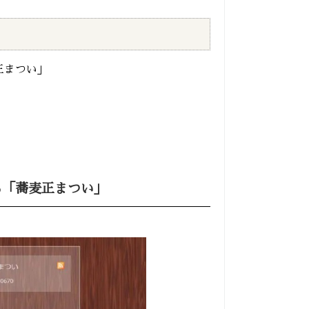
正まつい」
る「蕎麦正まつい」