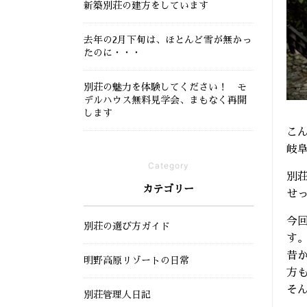
新築別荘の建方をしています
去年の2月下旬は、ほとんど雪が無かっ
たのに・・・
別荘の魅力を体験してください！ モ
デルハウス無料見学会、まもなく再開
します
こ
岐
Category
別
カテゴリー
せ
今
別荘の選び方ガイド
す
昔
明野高原リゾートの日常
方
そ
別荘管理人日記