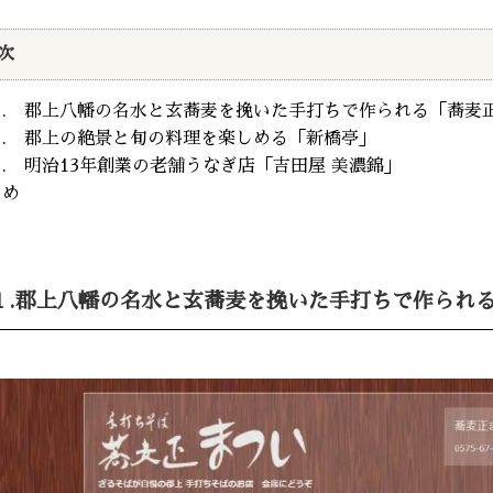
次
１. 郡上八幡の名水と玄蕎麦を挽いた手打ちで作られる「蕎麦
２. 郡上の絶景と旬の料理を楽しめる「新橋亭」
. 明治13年創業の老舗うなぎ店「吉田屋 美濃錦」
とめ
１.郡上八幡の名水と玄蕎麦を挽いた手打ちで作られ