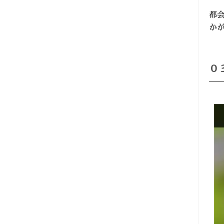
都
か
０